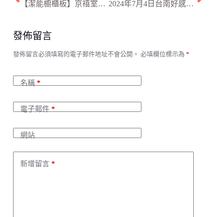
【潔能櫥櫃板】京禧室內裝修
2024年7月4日台南好感空間生活展
發佈留言
A
發佈留言必須填寫的電子郵件地址不會公開。
必填欄位標示為
*
l
t
e
名稱
*
r
n
a
電子郵件
*
t
i
v
網站
e
:
新增留言
*