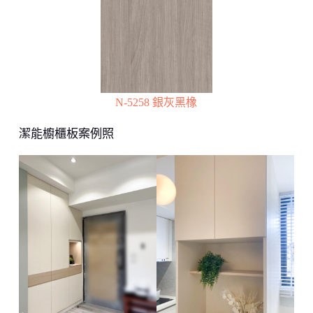
N-5258 銀灰黑橡
潔能櫥櫃板案例照