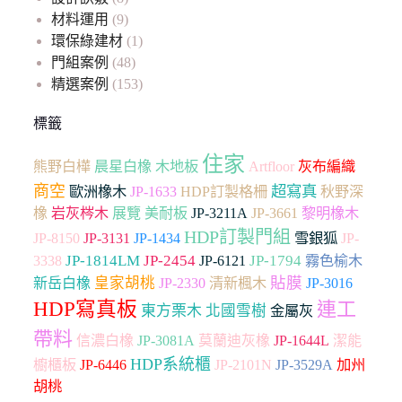
材料運用
(9)
環保綠建材
(1)
門組案例
(48)
精選案例
(153)
標籤
住家
木地板
Artfloor
熊野白樺
晨星白橡
灰布編織
商空
超寫真
歐洲橡木
JP-1633
HDP訂製格柵
秋野深
JP-3661
橡
岩灰梣木
展覽
美耐板
JP-3211A
黎明橡木
HDP訂製門組
雪銀狐
JP-8150
JP-3131
JP-1434
JP-
JP-1814LM
JP-2454
JP-1794
3338
JP-6121
霧色榆木
貼膜
皇家胡桃
JP-2330
新岳白橡
清新楓木
JP-3016
HDP寫真板
連工
東方栗木
北國雪樹
金屬灰
帶料
信濃白橡
JP-3081A
莫蘭迪灰橡
JP-1644L
潔能
HDP系統櫃
加州
櫥櫃板
JP-6446
JP-2101N
JP-3529A
胡桃