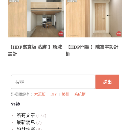
【HDP寫真板 貼膜 】珸域
【HDP門組 】陳富宇設計
設計
師
送出
熱搜關鍵字：
木芯板
|
DIY
|
格柵
|
系統櫃
分類
所有文章
(172)
最新消息
(7)
設計訣竅
(8)