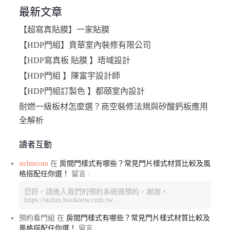
最新文章
【超寫真貼膜】一家貼膜
【HDP門組】賁華室內裝修有限公司
【HDP寫真板 貼膜 】珸域設計
【HDP門組 】陳富宇設計師
【HDP門組訂製色 】都頤室內設計
耐燃一級板材怎麼選？商空裝修法規與矽酸鈣板應用
全解析
讀者互動
sicbmcom
在
房間門樣式有哪些？常見門片樣式材質比較及風
格搭配任你選！
留言 :
您好，請進入我們的預約系統做預約，謝謝。
https://sicbm.booknow.com.tw…
預約看門組
在
房間門樣式有哪些？常見門片樣式材質比較及
風格搭配任你選！
留言 :