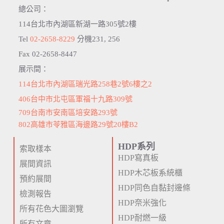
總公司：
114台北市內湖區新湖一路305號2樓
Tel
02-2658-8229
分機231, 256
Fax 02-2658-8447
展示間：
114台北市內湖區瑞光路258巷2號6樓之2
406台中市北屯區軍福十九路309號
709台南市安南區培安路293號
802高雄市苓雅區海邊路29號20樓B2
HDP系列
索取樣本
HDP寫真板
展間資訊
HDP木芯板系統櫃
預約展間
HDP同色自黏封邊條
檢測報告
HDP奈米強化
所有花色大圖瀏覽
HDP耐燃一級
所有文章