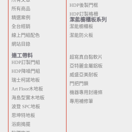
HDP後製門框
所有商品
HDP訂製格柵
精選案例
潔能櫥櫃板系列
全台經銷
潔能櫥櫃板
線上門組配色
潔能防火板
網站目錄
連工帶料
超寫真自黏軟片
HDP訂製門組
亞特麗金屬鋁板
HDP降噪門組
威盛亞美耐板
瑞士柯諾地板
門把門鎖
Art Floor木地板
機器專用封邊條
海島型實木地板
專用補修筆
波登 SPC地板
思坤特地板
浴廁搗擺