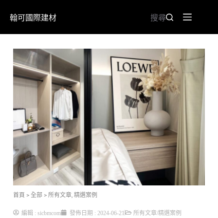
翰可國際建材
搜尋
首頁
> 全部
>
所有文章
,
精選案例
編輯 :
sicbmcom
發佈日期 :
2024-06-21
所有文章
/
精選案例