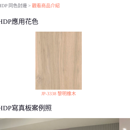
HDP 同色封邊 >
觀看商品介紹
HDP應用花色
JP-3338 黎明橡木
HDP寫真板案例照