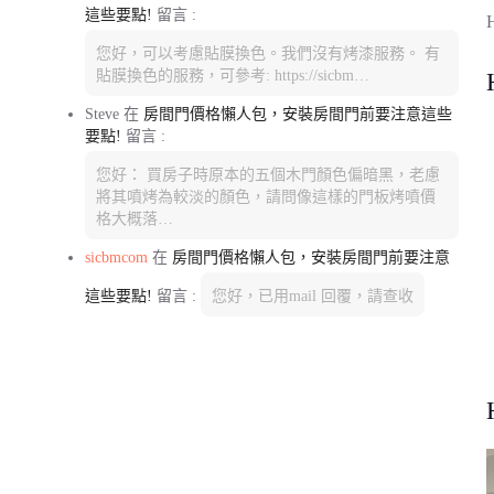
這些要點!
留言 :
您好，可以考慮貼膜換色。我們沒有烤漆服務。 有
貼膜換色的服務，可參考: https://sicbm…
Steve
在
房間門價格懶人包，安裝房間門前要注意這些
要點!
留言 :
您好： 買房子時原本的五個木門顏色偏暗黑，老慮
將其噴烤為較淡的顏色，請問像這樣的門板烤噴價
格大概落…
sicbmcom
在
房間門價格懶人包，安裝房間門前要注意
這些要點!
留言 :
您好，已用mail 回覆，請查收