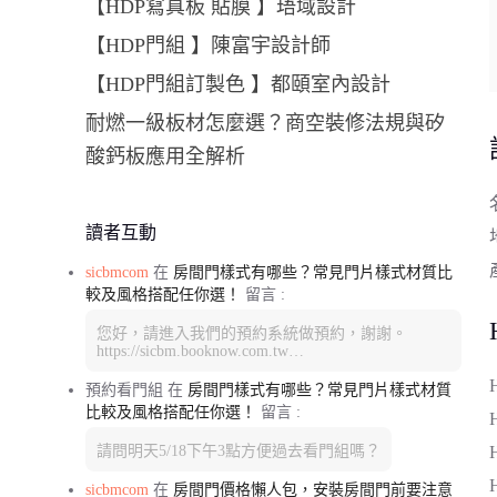
【HDP寫真板 貼膜 】珸域設計
【HDP門組 】陳富宇設計師
【HDP門組訂製色 】都頤室內設計
耐燃一級板材怎麼選？商空裝修法規與矽
酸鈣板應用全解析
讀者互動
sicbmcom
在
房間門樣式有哪些？常見門片樣式材質比
較及風格搭配任你選！
留言 :
您好，請進入我們的預約系統做預約，謝謝。
https://sicbm.booknow.com.tw…
預約看門組
在
房間門樣式有哪些？常見門片樣式材質
比較及風格搭配任你選！
留言 :
請問明天5/18下午3點方便過去看門組嗎？
sicbmcom
在
房間門價格懶人包，安裝房間門前要注意