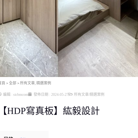
首頁
> 全部
>
所有文章
,
精選案例
編輯 :
sicbmcom
發佈日期 :
2024-05-27
所有文章
/
精選案例
【HDP寫真板】紘毅設計