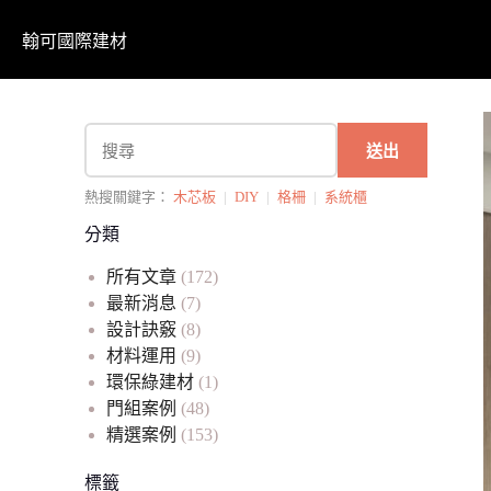
翰可國際建材
送出
熱搜關鍵字：
木芯板
|
DIY
|
格柵
|
系統櫃
分類
所有文章
(172)
最新消息
(7)
設計訣竅
(8)
材料運用
(9)
環保綠建材
(1)
門組案例
(48)
精選案例
(153)
標籤