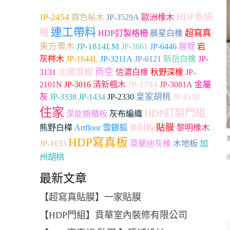
HDP系統
JP-2454
霧色榆木
JP-3529A
歐洲橡木
連工帶料
櫃
超寫真
HDP訂製格柵
晨星白橡
東方栗木
JP-1814LM
JP-3661
JP-6446
展覽
岩
灰梣木
JP-1644L
JP-3211A
JP-6121
新岳白橡
JP-
商空
北國雪樹
3131
信濃白橡
秋野深橡
JP-
JP-1794
2101N
JP-3016
清新楓木
JP-3081A
金屬
JP-2330
皇家胡桃
灰
JP-3338
JP-1434
JP-8150
住家
HDP訂製門組
潔能櫥櫃板
灰布編織
貼膜
Artfloor
雪銀狐
熊野白樺
美耐板
黎明橡木
HDP寫真板
木地板
加
JP-1633
莫蘭迪灰橡
州胡桃
最新文章
【超寫真貼膜】一家貼膜
【HDP門組】賁華室內裝修有限公司