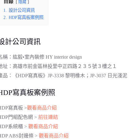
目錄
隱藏
1.
設計公司資訊
2.
HDP寫真板案例照
設計公司資訊
名稱：紘毅•室內裝修 HY interior design
地址：高雄市前金區林投里中正四路２３５號３樓之１
產品：​《HDP寫真板》JP-3338 黎明橡木；JP-3037 日光淺泥
HDP寫真板案例照
HDP寫真板 >
觀看商品介紹
HDP門組配色網 >
前往連結
HDP系統櫃 >
觀看商品介紹
HDP ABS封邊條 >
觀看商品介紹