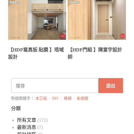
【HDP寫真板 貼膜 】珸域
【HDP門組 】陳富宇設計
設計
師
送出
熱搜關鍵字：
木芯板
|
DIY
|
格柵
|
系統櫃
分類
所有文章
(172)
最新消息
(7)