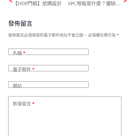
【HDP門組】拾隅設計
SPC地板是什麼？優缺點、清潔保養重點一次整理
發佈留言
A
發佈留言必須填寫的電子郵件地址不會公開。
必填欄位標示為
*
l
t
e
名稱
*
r
n
a
電子郵件
*
t
i
v
網站
e
:
新增留言
*