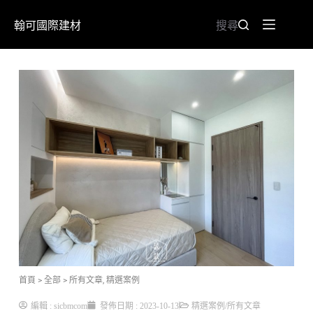
翰可國際建材
搜尋
首頁
> 全部
>
所有文章
,
精選案例
編輯 :
sicbmcom
發佈日期 :
2023-10-13
精選案例
/
所有文章