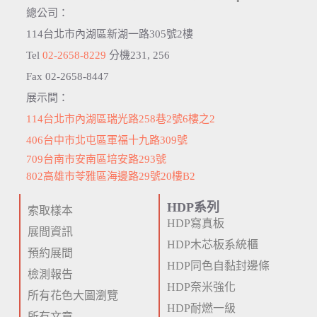
總公司：
114台北市內湖區新湖一路305號2樓
Tel
02-2658-8229
分機231, 256
Fax 02-2658-8447
展示間：
114台北市內湖區瑞光路258巷2號6樓之2
406台中市北屯區軍福十九路309號
709台南市安南區培安路293號
802高雄市苓雅區海邊路29號20樓B2
HDP系列
索取樣本
HDP寫真板
展間資訊
HDP木芯板系統櫃
預約展間
HDP同色自黏封邊條
檢測報告
HDP奈米強化
所有花色大圖瀏覽
HDP耐燃一級
所有文章