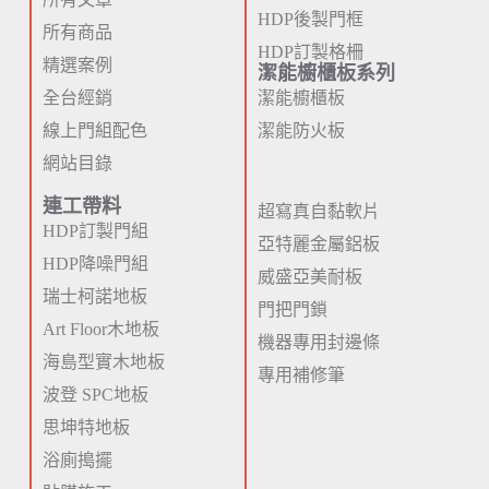
HDP後製門框
所有商品
HDP訂製格柵
精選案例
潔能櫥櫃板系列
全台經銷
潔能櫥櫃板
線上門組配色
潔能防火板
網站目錄
連工帶料
超寫真自黏軟片
HDP訂製門組
亞特麗金屬鋁板
HDP降噪門組
威盛亞美耐板
瑞士柯諾地板
門把門鎖
Art Floor木地板
機器專用封邊條
海島型實木地板
專用補修筆
波登 SPC地板
思坤特地板
浴廁搗擺