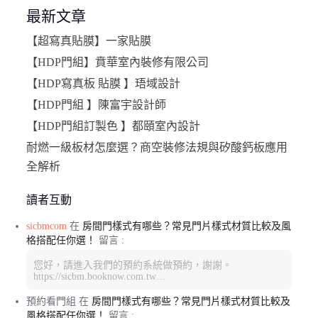
最新文章
【超寫真貼膜】一家貼膜
【HDP門組】賁華室內裝修有限公司
【HDP寫真板 貼膜 】珸域設計
【HDP門組 】陳富宇設計師
【HDP門組訂製色 】都頤室內設計
耐燃一級板材怎麼選？商空裝修法規與矽酸鈣板應用
全解析
讀者互動
sicbmcom
在
房間門樣式有哪些？常見門片樣式材質比較及風
格搭配任你選！
留言 :
您好，請進入我們的預約系統做預約，謝謝。
https://sicbm.booknow.com.tw…
預約看門組
在
房間門樣式有哪些？常見門片樣式材質比較及
風格搭配任你選！
留言 :