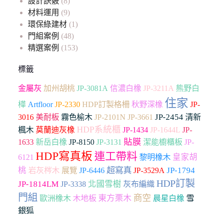
設計訣竅
(8)
材料運用
(9)
環保綠建材
(1)
門組案例
(48)
精選案例
(153)
標籤
加州胡桃
金屬灰
JP-3081A
信濃白橡
JP-3211A
熊野白
住家
Artfloor
JP-2330
樺
HDP訂製格柵
秋野深橡
JP-
JP-3661
JP-2454
3016
美耐板
霧色榆木
JP-2101N
清新
HDP系統櫃
楓木
莫蘭迪灰橡
JP-1434
JP-1644L
JP-
貼膜
1633
新岳白橡
JP-8150
JP-3131
潔能櫥櫃板
JP-
HDP寫真板
連工帶料
皇家胡
6121
黎明橡木
超寫真
桃
JP-1794
岩灰梣木
展覽
JP-6446
JP-3529A
HDP訂製
JP-1814LM
北國雪樹
JP-3338
灰布編織
門組
商空
木地板
東方栗木
雪
歐洲橡木
晨星白橡
銀狐