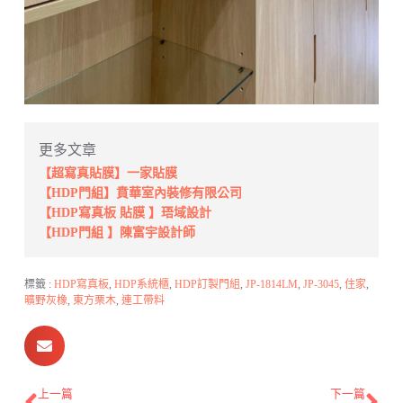
更多文章
【超寫真貼膜】一家貼膜
【HDP門組】賁華室內裝修有限公司
【HDP寫真板 貼膜 】珸域設計
【HDP門組 】陳富宇設計師
標籤 :
HDP寫真板
,
HDP系統櫃
,
HDP訂製門組
,
JP-1814LM
,
JP-3045
,
住家
,
曠野灰橡
,
東方栗木
,
連工帶料
上一篇
下一篇