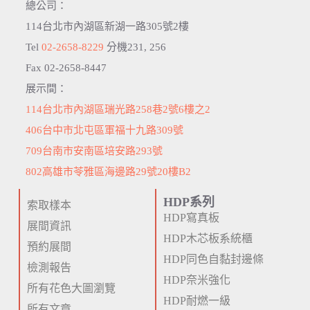
總公司：
114台北市內湖區新湖一路305號2樓
Tel
02-2658-8229
分機231, 256
Fax 02-2658-8447
展示間：
114台北市內湖區瑞光路258巷2號6樓之2
406台中市北屯區軍福十九路309號
709台南市安南區培安路293號
802高雄市苓雅區海邊路29號20樓B2
HDP系列
索取樣本
HDP寫真板
展間資訊
HDP木芯板系統櫃
預約展間
HDP同色自黏封邊條
檢測報告
HDP奈米強化
所有花色大圖瀏覽
HDP耐燃一級
所有文章