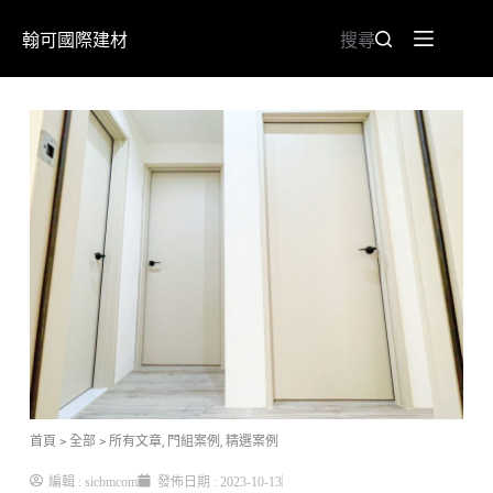
翰可國際建材
搜尋
首頁
> 全部
>
所有文章
,
門組案例
,
精選案例
編輯 :
sicbmcom
發佈日期 :
2023-10-13