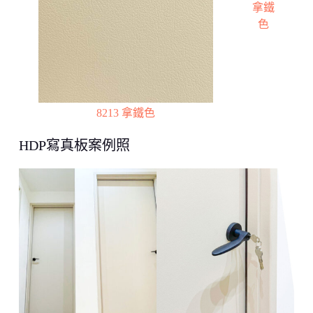
拿鐵
色
8213 拿鐵色
HDP寫真板案例照