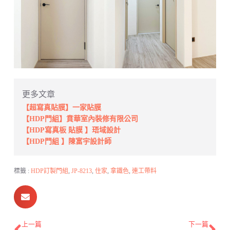
更多文章
【超寫真貼膜】一家貼膜
【HDP門組】賁華室內裝修有限公司
【HDP寫真板 貼膜 】珸域設計
【HDP門組 】陳富宇設計師
標籤 :
HDP訂製門組
,
JP-8213
,
住家
,
拿鐵色
,
連工帶料
上一篇
下一篇