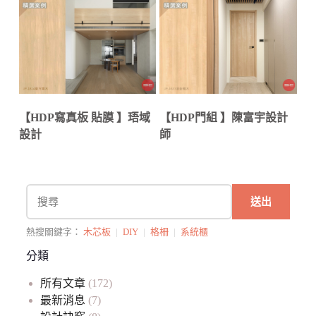
【HDP寫真板 貼膜 】珸域
【HDP門組 】陳富宇設計
設計
師
送出
熱搜關鍵字：
木芯板
|
DIY
|
格柵
|
系統櫃
分類
所有文章
(172)
最新消息
(7)