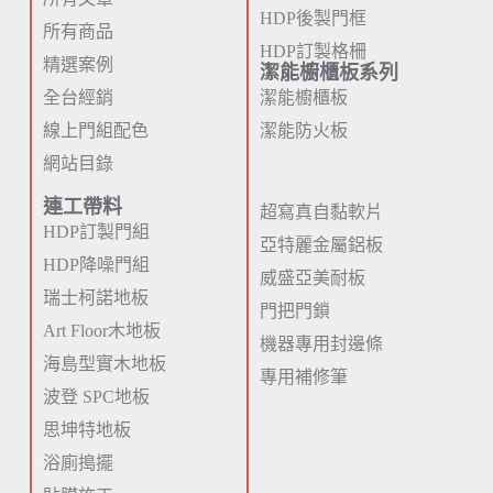
HDP後製門框
所有商品
HDP訂製格柵
精選案例
潔能櫥櫃板系列
全台經銷
潔能櫥櫃板
線上門組配色
潔能防火板
網站目錄
連工帶料
超寫真自黏軟片
HDP訂製門組
亞特麗金屬鋁板
HDP降噪門組
威盛亞美耐板
瑞士柯諾地板
門把門鎖
Art Floor木地板
機器專用封邊條
海島型實木地板
專用補修筆
波登 SPC地板
思坤特地板
浴廁搗擺