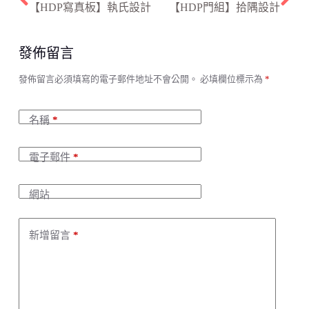
【HDP寫真板】執氏設計
【HDP門組】拾隅設計
發佈留言
A
發佈留言必須填寫的電子郵件地址不會公開。
必填欄位標示為
*
l
t
e
名稱
*
r
n
a
電子郵件
*
t
i
v
網站
e
:
新增留言
*