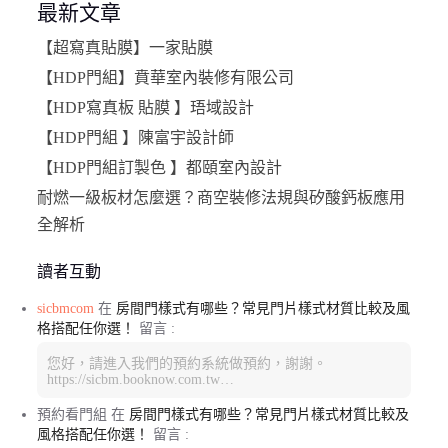
最新文章
【超寫真貼膜】一家貼膜
【HDP門組】賁華室內裝修有限公司
【HDP寫真板 貼膜 】珸域設計
【HDP門組 】陳富宇設計師
【HDP門組訂製色 】都頤室內設計
耐燃一級板材怎麼選？商空裝修法規與矽酸鈣板應用
全解析
讀者互動
sicbmcom
在
房間門樣式有哪些？常見門片樣式材質比較及風
格搭配任你選！
留言 :
您好，請進入我們的預約系統做預約，謝謝。
https://sicbm.booknow.com.tw…
預約看門組
在
房間門樣式有哪些？常見門片樣式材質比較及
風格搭配任你選！
留言 :