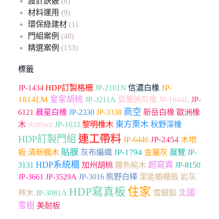
設計訣竅
(8)
材料運用
(9)
環保綠建材
(1)
門組案例
(48)
精選案例
(153)
標籤
JP-
JP-1434
HDP訂製格柵
JP-2101N
信濃白橡
1814LM
皇家胡桃
JP-3211A
莫蘭迪灰橡
JP-1644L
JP-
商空
JP-2330
6121
晨星白橡
JP-3338
新岳白橡
歐洲橡
Artfloor
東方栗木
木
JP-1633
黎明橡木
秋野深橡
連工帶料
HDP訂製門組
JP-2454
木地
JP-6446
貼膜
板
JP-1794
清新楓木
灰布編織
金屬灰
展覽
JP-
HDP系統櫃
超寫真
加州胡桃
3131
霧色榆木
JP-8150
JP-3661
JP-3529A
JP-3016
熊野白樺
潔能櫥櫃板
岩灰
住家
HDP寫真板
雪銀狐
北國
梣木
JP-3081A
雪樹
美耐板